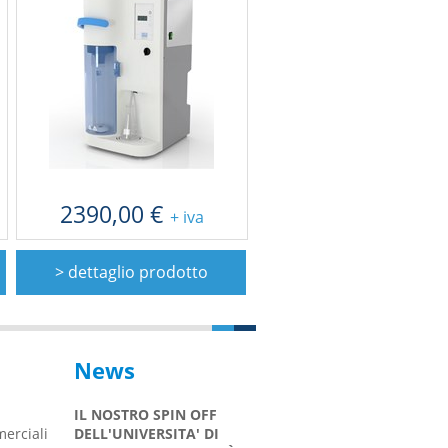
2390,00 €
+ iva
> dettaglio prodotto
News
IL NOSTRO SPIN OFF
MAMA TEST -
I
erciali
ORE
DELL'UNIVERSITA' DI
PRESENTATO AL
A