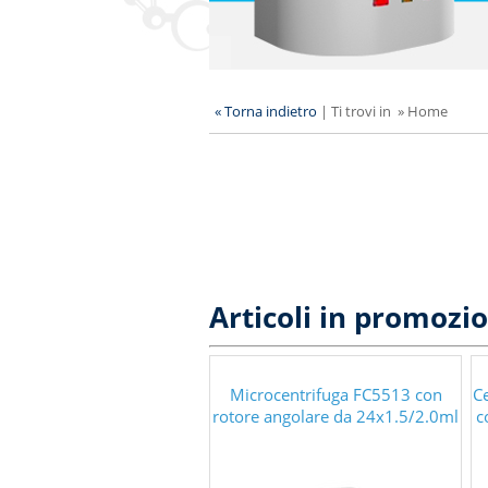
« Torna indietro
|
Ti trovi in
»
Home
Articoli in promozi
Microcentrifuga FC5513 con
C
rotore angolare da 24x1.5/2.0ml
c