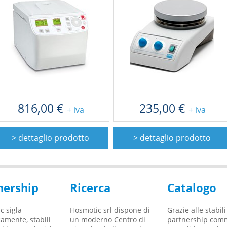
816,00 €
235,00 €
+ iva
+ iva
> dettaglio prodotto
> dettaglio prodotto
nership
Ricerca
Catalogo
c sigla
NOSTRO SPIN OFF
Hosmotic srl dispone di
MAMA TEST -
Grazie alle stabili
IL NOSTRO
amente, stabili
L'UNIVERSITA' DI
un moderno Centro di
PRESENTATO AL
partnership comm
AMMINISTRAT