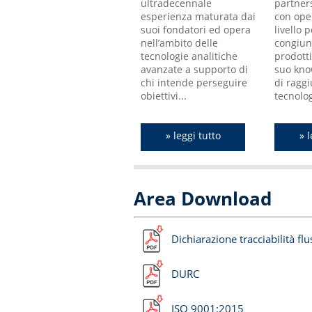
ultradecennale
partner
SA
esperienza maturata dai
con ope
PAR
suoi fondatori ed opera
livello 
I D
nell’ambito delle
congiun
Aut
tecnologie analitiche
prodotti
mon
avanzate a supporto di
suo kno
bam
chi intende perseguire
di ragg
...
obiettivi...
tecnologi
» leggi tutto
» l
Area Download
Dichiarazione tracciabilità flu
DURC
ISO 9001:2015