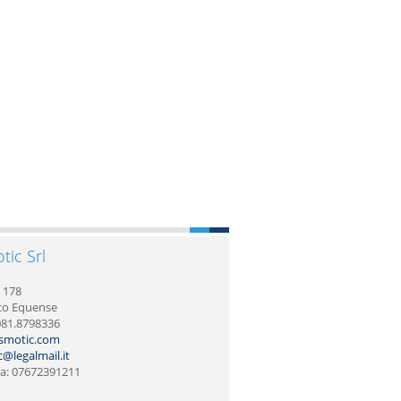
ic Srl
, 178
co Equense
.081.8798336
smotic.com
@legalmail.it
iva: 07672391211