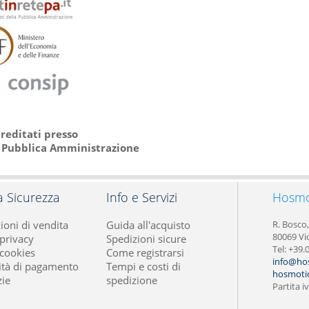
reditati presso
a Pubblica Amministrazione
a Sicurezza
Info e Servizi
Hosmot
ioni di vendita
Guida all'acquisto
R. Bosco
80069 Vi
 privacy
Spedizioni sicure
Tel: +39
 cookies
Come registrarsi
info@ho
tà di pagamento
Tempi e costi di
hosmotic
ie
spedizione
Partita 