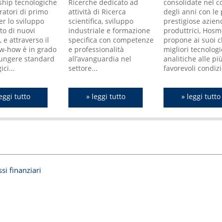
ship tecnologiche
LERNO "THEOREO" È
Ricerche dedicato ad
CONVEGNO ANNUALE
consolidate nel c
DELEGATO DR.
ratori di primo
TNER DEL ...
attività di Ricerca
DELLA ICBDSR TENUTOSI
degli anni con le 
GIOVANNI SCAL
per lo sviluppo
isturbi dello Spettro
scientifica, sviluppo
...
prestigiose azien
PREMIATI ALLA 
to di nuovi
istico (ASD), nel
industriale e formazione
I nostri ricercatori hanno
produttrici, Hosm
Sabato 17 nove
, e attraverso il
do colpiscono 1
specifica con competenze
presentato il progetto
propone ai suoi cl
2018 alle ore 18
w-how è in grado
bino su 59 (1 ogni 37
e professionalità
MAMA Test al 45° Annual
migliori tecnologi
presso la sala C
iungere standard
all’avanguardia nel
Meeting della
analitiche alle pi
del Comune di S
ci...
settore...
International
favorevoli condizi
si ...
Clearinghouse ...
eggi tutto
» leggi tutto
» leggi tutto
» leggi tutto
» leggi tutto
» leggi tu
ssi finanziari