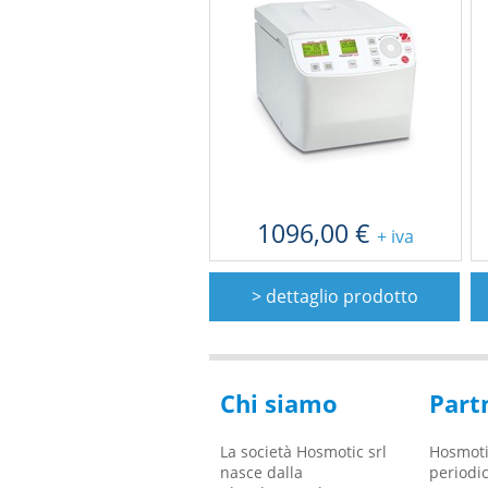
1096,00 €
+ iva
> dettaglio prodotto
Chi siamo
Part
La società Hosmotic srl
Hosmoti
IL 
nasce dalla
periodic
DEL